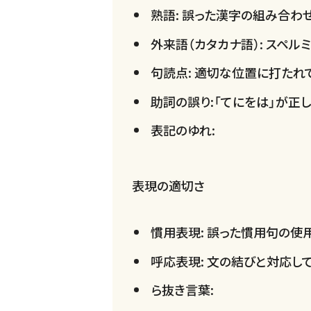
熟語: 誤った漢字の組み合わ
外来語（カタカナ語）: スペル
句読点: 適切な位置に打たれ
助詞の誤り:「てにをは」が正
表記のゆれ:
表現の適切さ
慣用表現: 誤った慣用句の使
呼応表現: 文の結びと対応し
ら抜き言葉: