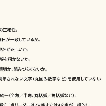
号の正確性。
曜日が一致しているか。
地名が正しいか。
誤解を招かないか。
適切か、読みづらくないか。
て表示されない文字（丸囲み数字など）を使用していない
の統一（全角／半角、丸括弧／角括弧など）。
字数（二点リーダーは2文字または4文字が一般的）。