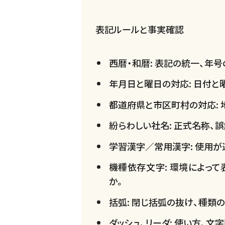
表記ルールと事実確認
西暦・和暦: 表記の統一、年
年月日と曜日の対応: 日付と
都道府県と市区町村の対応: 
紛らわしい社名: 正式名称、
学習漢字／常用漢字: 使用が
機種依存文字: 環境によっ
か。
括弧: 閉じ括弧の抜け、種類
ダッシュ、リーダ: 使い方、文