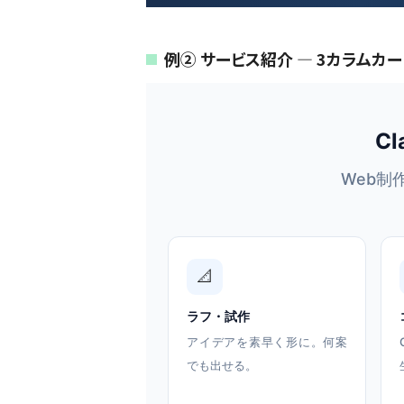
例② サービス紹介 — 3カラムカー
C
Web制
📐
ラフ・試作
アイデアを素早く形に。何案
でも出せる。