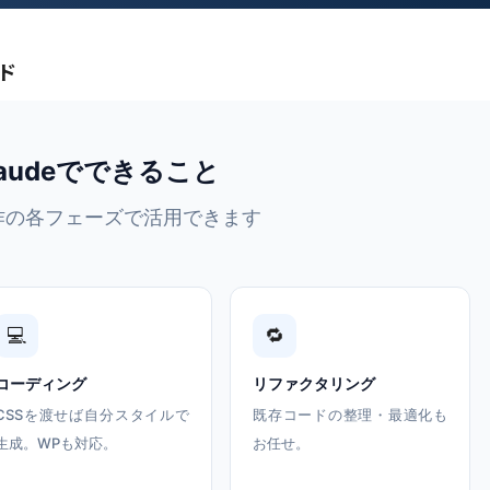
ド
laudeでできること
作の各フェーズで活用できます
💻
🔁
コーディング
リファクタリング
CSSを渡せば自分スタイルで
既存コードの整理・最適化も
生成。WPも対応。
お任せ。