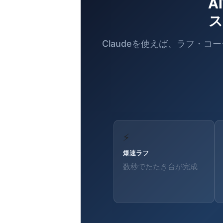
A
ス
Claudeを使えば、ラフ・
⚡
爆速ラフ
数秒でたたき台が完成