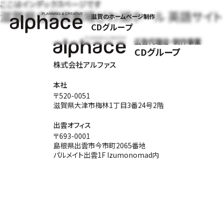
ここはインデックスページです
滋賀県立芸術劇場びわ湖ホール 英語サイト
滋賀のホームページ制作
CDグループ
広告代理店・制作事業
CDグループ
株式会社アルファス
本社
〒520-0051
滋賀県大津市梅林1丁目3番24号2階
出雲オフィス
〒693-0001
島根県出雲市今市町2065番地
パルメイト出雲1F Izumonomad内