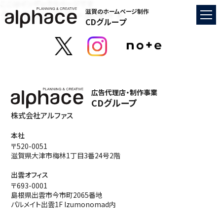
ここはインデックスページです
クレセント スクールサイト
滋賀のホームページ制作
CDグループ
広告代理店・制作事業
CDグループ
株式会社アルファス
本社
〒520-0051
滋賀県大津市梅林1丁目3番24号2階
出雲オフィス
〒693-0001
島根県出雲市今市町2065番地
パルメイト出雲1F Izumonomad内