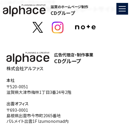
ここはインデックスページです
スズクニ・トキワ精機 コーポレートサイト
滋賀のホームページ制作
CDグループ
広告代理店・制作事業
CDグループ
株式会社アルファス
本社
〒520-0051
滋賀県大津市梅林1丁目3番24号2階
出雲オフィス
〒693-0001
島根県出雲市今市町2065番地
パルメイト出雲1F Izumonomad内