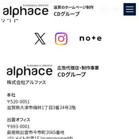
ここはインデックスページです
チャンピオンインターナショナル コーポレート
滋賀のホームページ制作
CDグループ
サイト
広告代理店・制作事業
CDグループ
株式会社アルファス
本社
〒520-0051
滋賀県大津市梅林1丁目3番24号2階
出雲オフィス
〒693-0001
島根県出雲市今市町2065番地
パルメイト出雲1F Izumonomad内