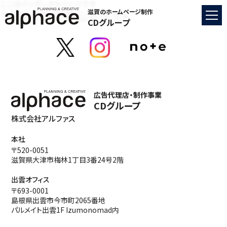
ここはインデックスページです
ちびくろ保育園 公式サイト
滋賀のホームページ制作
CDグループ
広告代理店・制作事業
CDグループ
株式会社アルファス
本社
〒520-0051
滋賀県大津市梅林1丁目3番24号2階
出雲オフィス
〒693-0001
島根県出雲市今市町2065番地
パルメイト出雲1F Izumonomad内