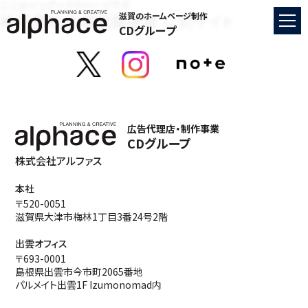
ここはインデックスページです
神戸市私立保育園連盟 公式サイト
滋賀のホームページ制作
CDグループ
広告代理店・制作事業
CDグループ
株式会社アルファス
本社
〒520-0051
滋賀県大津市梅林1丁目3番24号2階
出雲オフィス
〒693-0001
島根県出雲市今市町2065番地
パルメイト出雲1F Izumonomad内