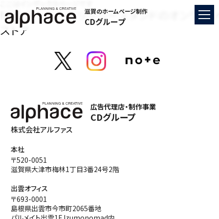
ここはインデックスページです
NPS コーヒードリッパースタンドのオンライン
滋賀のホームページ制作
CDグループ
ストア
広告代理店・制作事業
CDグループ
株式会社アルファス
本社
〒520-0051
滋賀県大津市梅林1丁目3番24号2階
出雲オフィス
〒693-0001
島根県出雲市今市町2065番地
パルメイト出雲1F Izumonomad内