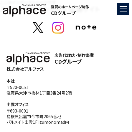
ここはインデックスページです
ストラーダバイシクルズ 店舗サイト
滋賀のホームページ制作
CDグループ
広告代理店・制作事業
CDグループ
株式会社アルファス
本社
〒520-0051
滋賀県大津市梅林1丁目3番24号2階
出雲オフィス
〒693-0001
島根県出雲市今市町2065番地
パルメイト出雲1F Izumonomad内