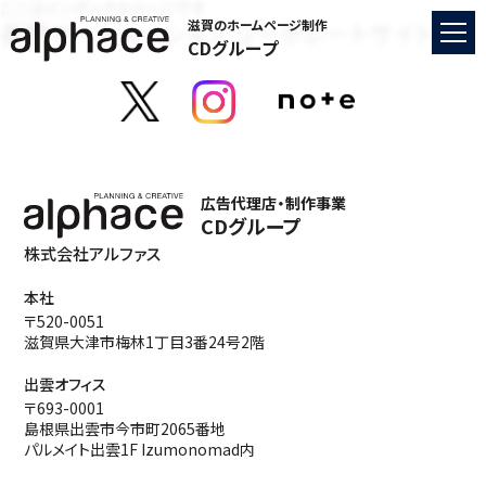
ここはインデックスページです
長野オートメーション コーポレートサイト
滋賀のホームページ制作
CDグループ
広告代理店・制作事業
CDグループ
株式会社アルファス
本社
〒520-0051
滋賀県大津市梅林1丁目3番24号2階
出雲オフィス
〒693-0001
島根県出雲市今市町2065番地
パルメイト出雲1F Izumonomad内