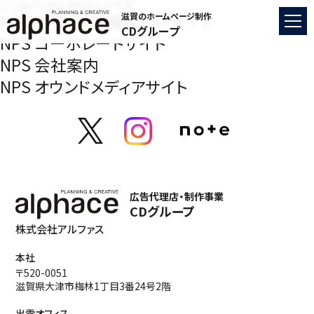
ここはインデックスページです
NPS 大学・研究機関向けサイト
滋賀のホームページ制作
CDグループ
NPS コーポレートサイト
NPS 会社案内
NPS オウンドメディアサイト
広告代理店・制作事業
CDグループ
株式会社アルファス
本社
〒520-0051
滋賀県大津市梅林1丁目3番24号2階
出雲オフィス