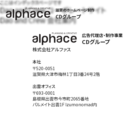
ここはインデックスページです
Dao and Crew コーポレートサイト
滋賀のホームページ制作
CDグループ
Dao and Crew 会社案内
広告代理店・制作事業
CDグループ
株式会社アルファス
本社
〒520-0051
滋賀県大津市梅林1丁目3番24号2階
出雲オフィス
〒693-0001
島根県出雲市今市町2065番地
パルメイト出雲1F Izumonomad内