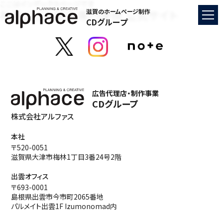
ここはインデックスページです
神戸こども総合専門学院 公式サイト
滋賀のホームページ制作
CDグループ
広告代理店・制作事業
CDグループ
株式会社アルファス
本社
〒520-0051
滋賀県大津市梅林1丁目3番24号2階
出雲オフィス
〒693-0001
島根県出雲市今市町2065番地
パルメイト出雲1F Izumonomad内